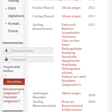
Auftrag
Fondue Plausch
Album zeigen
2012
DIAS
digitalisieren
Curling Plausch
Album zeigen
2011
Kontakt,
Ausflug
Fahrt nach
2011
(Innerschweiz)
Brunnen
Porträt
Schmidstübli
Victorinox
Fahrt auf den
Sattel
Drehorgelbahn
Benutzername
Rundweg,
Naturkräfte
Passwort
Hängebrücke
Rodelbahn
Angemeldet
Drehorgelban
bleiben
talwärts
Einkauf im Lädeli
Heimfahrt
Anmelden
Gruppenfoto's
Benutzername
Ausklingen
Album zeigen
vergessen?
2010
Dezember
Passwort
vergessen?
Ausflug
Reise ins
2010
(Berneroberland)
Berneroberland
E-Bike'erinnen