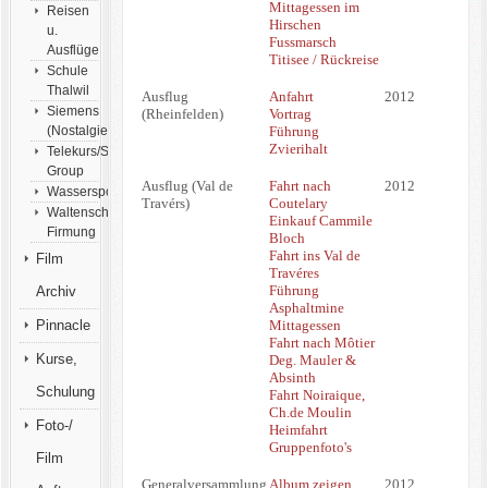
Mittagessen im
Reisen
Hirschen
u.
Fussmarsch
Ausflüge
Titisee / Rückreise
Schule
Thalwil
Ausflug
Anfahrt
2012
Siemens
(Rheinfelden)
Vortrag
Führung
(Nostalgie)
Zvierihalt
Telekurs/SWX/SIX-
Group
Ausflug (Val de
Fahrt nach
2012
Wassersport
Travérs)
Coutelary
Waltenschwil
Einkauf Cammile
Firmung
Bloch
Fahrt ins Val de
Film
Travéres
Führung
Archiv
Asphaltmine
Mittagessen
Pinnacle
Fahrt nach Môtier
Kurse,
Deg. Mauler &
Absinth
Schulung
Fahrt Noiraique,
Ch.de Moulin
Foto-/
Heimfahrt
Gruppenfoto's
Film
Generalversammlung
Album zeigen
2012